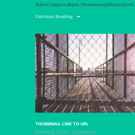
dolore magna aliqua. Vivamus sagittis lacus vel..
Continue Reading
THUMBNAIL LINK TO URL
Branding
,
Flyers
,
Typography