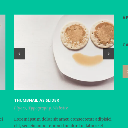
А
C
THUMBNAIL AS SLIDER
Flyers
,
Typography
,
Website
ci
Lorem ipsum dolor sit amet, consectetur adipisici
elit, sed eiusmod tempor incidunt ut labore et