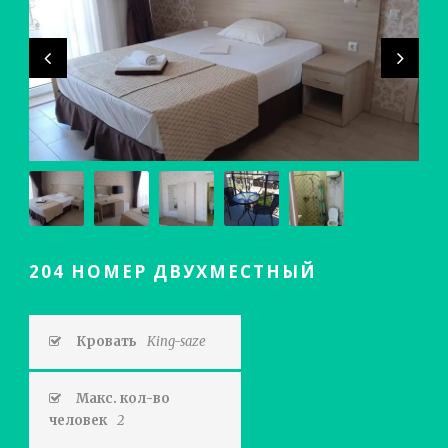
204 НОМЕР ДВУХМЕСТНЫЙ
Кровать
King-saze
Макс. кол-во
человек
2